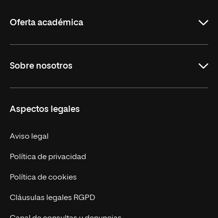
La
Rioja
Oferta académica
Carreras
Sobre nosotros
Maestrías
Educación Continua
UNIR en Perú
Aspectos legales
Trabaja en UNIR
Actualidad UNIR
Aviso legal
Contáctanos
Política de privacidad
Política de cookies
Cláusulas legales RGPD