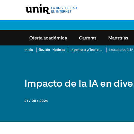
Oferta académica
Carreras
Maestrías
IR A OFERTA ACADÉMICA
V
V
Inicio
Revista - Noticias
Ingeniería y Tecnología de la Información
Ingeniería y Tecnología de la
Ingeniería y Tecnología de la
Información
Información
Carreras
Opiniones de estudi
Quiénes Somo
Educación
Gestión y Dirección Sanitaria
MBA
Alumni
Actualidad
Ingeniería
Impacto de la IA en dive
Minors
Ciencias Económicas y
Gestión y Dirección Sanitaria
Informaci
Encuentro Internaci
Revista
Administrativas
Maestrías
Ciencias Económicas y
2025
Derecho
Eventos
Derecho
Administrativas
27 / 08 / 2024
Educación Continua
Sesiones Informativa
Ciencias C
Manifiesto UNI
Educación
Derecho
Openclass
la Segurid
Educación Sup
Música
Educación
Actividades Formati
Humanida
Rankings y ac
Marketing y Comunicación
Música
Artes