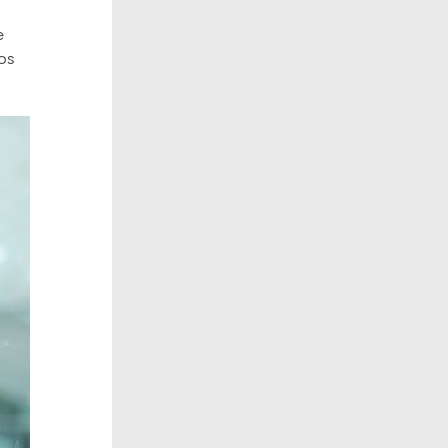
e
los