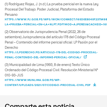
(1) Rodríguez Riojas, J. (n.d.) La prueba pericial en la nueva Ley
Procesal Del Trabajo. Poder Judicial, Plataforma del Estado
Peruano
HTTPS://WWW.PJ.GOB.PE/WPS/WCM/CONNECT/165D0E8040F2375498
LA+PRUEBA+PERICIAL+EN+LA+NLPT.PDF?MOD=AJPERES&CACHEID=165
(2) Observatorio de Jurisprudencia Penal (2022, 26 de
setiembre) Jurisprudencia del artículo 178 del Código Procesal
Penal – Contenido del informe pericial oficial. LP Pasión por el
Derecho
HTTPS://LPDERECHO.PE/ARTICULO-178-DEL-CODIGO-PROCESAL-
PENAL-CONTENIDO-DEL-INFORME-PERICIAL-OFICIAL/
(3) Municipalidad de Lima (1993, 8 de enero) Texto Único
Ordenado del Código Procesal Civil. Resolución Ministerial N°
010-93-JUS
HTTPS://WWW.MUNLIMA.GOB.PE/WP-
CONTENT/UPLOADS/2021/07/CODIGO-PROCESAL-CIVIL.PDF
Comparte esta noticia