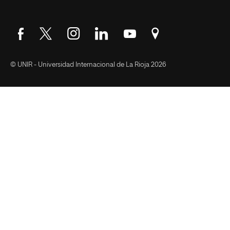
Síguenos en Facebook
Síguenos en Twitter
Síguenos en Instagram
Síguenos en LinkedIn
Síguenos en YouTube
Encuéntranos en Go
© UNIR - Universidad Internacional de La Rioja 2026