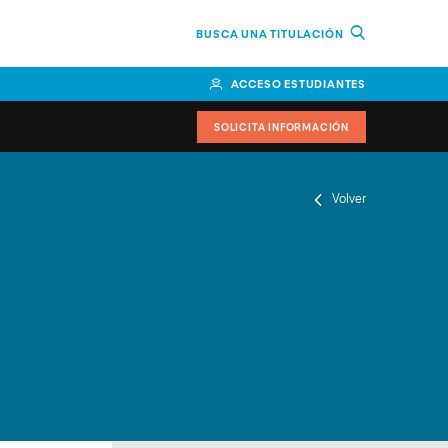
BUSCA UNA TITULACIÓN
ACCESO ESTUDIANTES
SOLICITA INFORMACIÓN
Volver
or
n Perú
bierno
nos