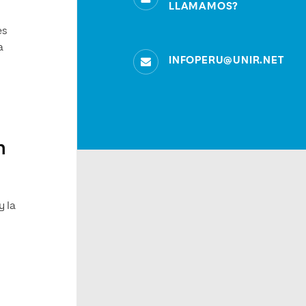
LLAMAMOS?
es
a
INFOPERU@UNIR.NET
n
y la