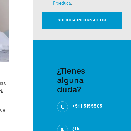
¿Tienes
alguna
las
duda?
-y
+51 1 5155505
que
¿TE