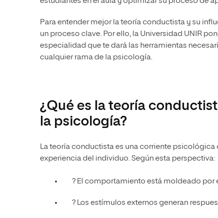
estudiantes en el aula y optimizar su proceso de a
Para entender mejor la teoría conductista y su infl
un proceso clave. Por ello, la Universidad UNIR pon
especialidad que te dará las herramientas necesar
cualquier rama de la psicología.
¿Qué es la teoría conductis
la psicología?
La teoría conductista es una corriente psicológica
experiencia del individuo. Según esta perspectiva:
? El comportamiento está moldeado por e
? Los estímulos externos generan respues