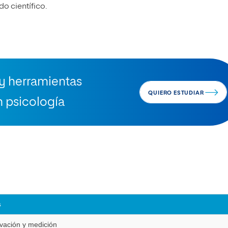
o científico.
 y herramientas
QUIERO ESTUDIAR
 psicología
s
vación y medición