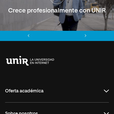
Crece profesionalmente con UNIR
Anterior
Siguiente
Universidad
Internacional
de
La
Rioja
Oferta académica
Carreras
Sobre nosotros