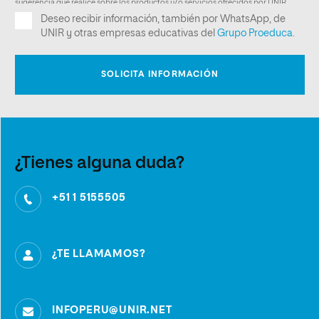
¿Tienes alguna duda?
+51 1 5155505
¿TE LLAMAMOS?
INFOPERU@UNIR.NET