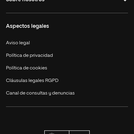
Maestrías
Educación Continua
UNIR en Perú
Aspectos legales
Trabaja en UNIR
Actualidad UNIR
Aviso legal
Contáctanos
Política de privacidad
Política de cookies
Cláusulas legales RGPD
Canal de consultas y denuncias