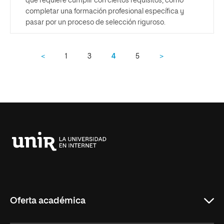
que requiere cumplir con ciertos requisitos, como
completar una formación profesional específica y
pasar por un proceso de selección riguroso.
<
1
3
4
5
>
Universidad
Internacional
de
La
Rioja
Oferta académica