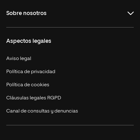
Carreras
Sobre nosotros
Maestrías
Educación Continua
UNIR en Perú
Aspectos legales
Trabaja en UNIR
Actualidad UNIR
Aviso legal
Contáctanos
Política de privacidad
Política de cookies
Cláusulas legales RGPD
Canal de consultas y denuncias