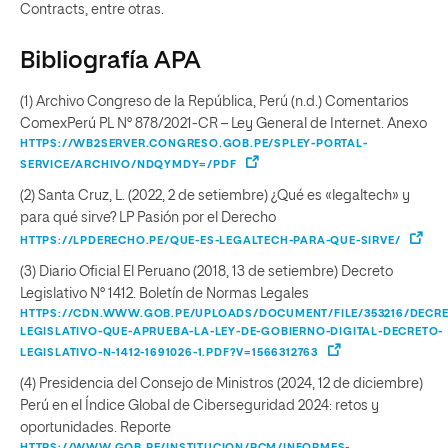
Contracts, entre otras.
Bibliografía APA
(1) Archivo Congreso de la República, Perú (n.d.) Comentarios
ComexPerú PL N° 878/2021-CR – Ley General de Internet. Anexo
HTTPS://WB2SERVER.CONGRESO.GOB.PE/SPLEY-PORTAL-
SERVICE/ARCHIVO/NDQYMDY=/PDF
(2) Santa Cruz, L. (2022, 2 de setiembre) ¿Qué es «legaltech» y
para qué sirve? LP Pasión por el Derecho
HTTPS://LPDERECHO.PE/QUE-ES-LEGALTECH-PARA-QUE-SIRVE/
(3) Diario Oficial El Peruano (2018, 13 de setiembre) Decreto
Legislativo N° 1412. Boletín de Normas Legales
HTTPS://CDN.WWW.GOB.PE/UPLOADS/DOCUMENT/FILE/353216/DECRE
LEGISLATIVO-QUE-APRUEBA-LA-LEY-DE-GOBIERNO-DIGITAL-DECRETO-
LEGISLATIVO-N-1412-1691026-1.PDF?V=1566312763
(4) Presidencia del Consejo de Ministros (2024, 12 de diciembre)
Perú en el Índice Global de Ciberseguridad 2024: retos y
oportunidades. Reporte
HTTPS://WWW.GOB.PE/INSTITUCION/PCM/INFORMES-