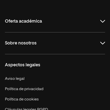
Universidad
Internacional
de
La
Rioja
Oferta académica
Carreras
Sobre nosotros
Maestrías
Educación Continua
UNIR en Perú
Aspectos legales
Trabaja en UNIR
Actualidad UNIR
Aviso legal
Contáctanos
Política de privacidad
Política de cookies
Cláusulas legales RGPD