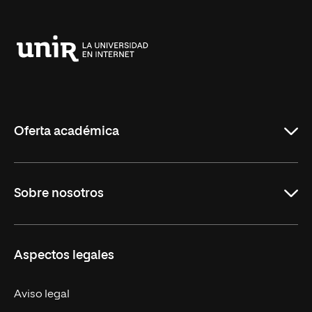
Anterior
Siguiente
Universidad
Internacional
de
La
Rioja
Oferta académica
Carreras
Sobre nosotros
Maestrías
Educación Continua
UNIR en Perú
Aspectos legales
Trabaja en UNIR
Actualidad UNIR
Aviso legal