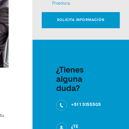
¿Tienes
alguna
duda?
+51 1 5155505
tu
¿TE