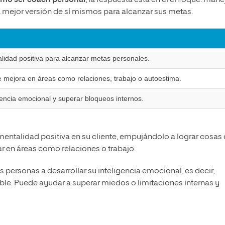
mo ser
coach
personal
, la respuesta está en el enfoque: mane
a mejor versión de sí mismos para alcanzar sus metas.
alidad positiva para alcanzar metas personales.
mejora en áreas como relaciones, trabajo o autoestima.
gencia emocional y superar bloqueos internos.
mentalidad positiva en su cliente, empujándolo a lograr cosas
r en áreas como relaciones o trabajo.
las personas a desarrollar su inteligencia emocional, es decir,
le. Puede ayudar a superar miedos o limitaciones internas y