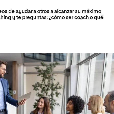
s
Ciencias Políticas y Relaciones
Internacionales
Maestría Universitaria en Ciberseguridad
os de ayudar a otros a alcanzar su máximo
io
Maestría Universitaria en Gestión Ambiental y
ching y te preguntas: ¿cómo ser coach o qué
Energética en las Organizaciones