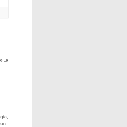
de La
gía,
con