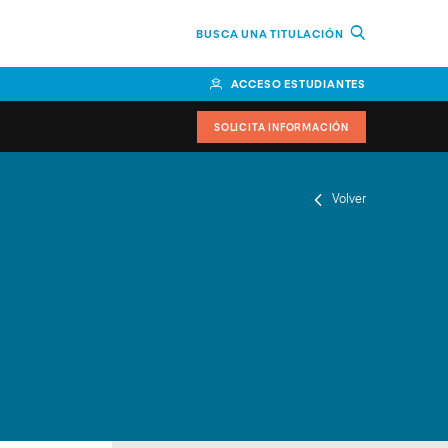
BUSCA UNA TITULACIÓN
ACCESO ESTUDIANTES
SOLICITA INFORMACIÓN
Volver
or
n Perú
bierno
nos