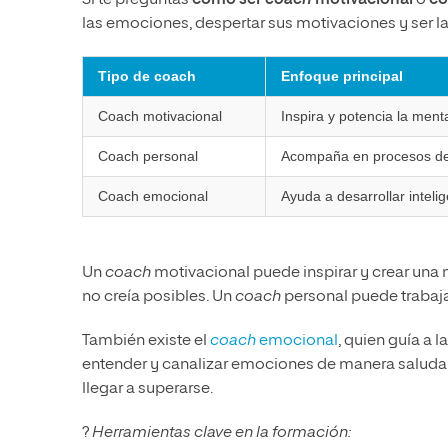
Si te preguntas
cómo ser
coach
motivacional
o
có
las emociones, despertar sus motivaciones y ser l
Tipo de coach
Enfoque principal
Coach motivacional
Inspira y potencia la ment
Coach personal
Acompaña en procesos de 
Coach emocional
Ayuda a desarrollar inteli
Un
coach
motivacional puede inspirar y crear una 
no creía posibles. Un
coach
personal puede trabaja
También existe el
coach
emocional
, quien guía a 
entender y canalizar emociones de manera saludab
llegar a superarse.
?
Herramientas clave en la formación: