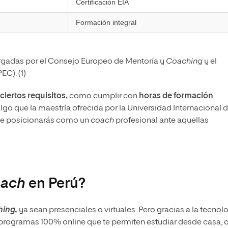
Certificación EIA
Formación integral
orgadas por el Consejo Europeo de Mentoría y
Coaching
y el
PEC). (1)
ciertos requisitos,
como cumplir con
horas de formación
algo que la maestría ofrecida por la Universidad Internacional 
, te posicionarás como un
coach
profesional ante aquellas
oach
en Perú?
hing,
ya sean presenciales o virtuales. Pero gracias a la tecnolo
ten programas 100% online que te permiten estudiar desde casa, 