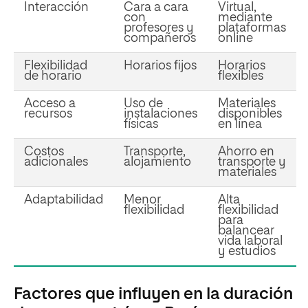
Interacción
Cara a cara
Virtual,
con
mediante
profesores y
plataformas
compañeros
online
Flexibilidad
Horarios fijos
Horarios
de horario
flexibles
Acceso a
Uso de
Materiales
recursos
instalaciones
disponibles
físicas
en línea
Costos
Transporte,
Ahorro en
adicionales
alojamiento
transporte y
materiales
Adaptabilidad
Menor
Alta
flexibilidad
flexibilidad
para
balancear
vida laboral
y estudios
Factores que influyen en la duración