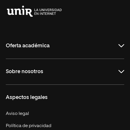
Universidad
Internacional
de
La
Rioja
Oferta académica
Carreras
Sobre nosotros
Maestrías
Educación Continua
UNIR en Perú
Aspectos legales
Trabaja en UNIR
Actualidad UNIR
Aviso legal
Contáctanos
Política de privacidad