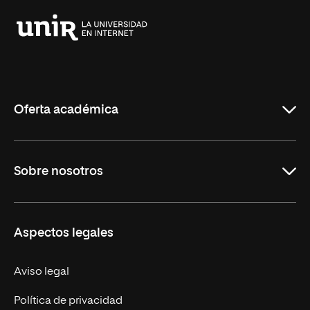
Universidad
Internacional
de
La
Rioja
Oferta académica
Carreras
Sobre nosotros
Maestrías
Educación Continua
UNIR en Perú
Aspectos legales
Trabaja en UNIR
Actualidad UNIR
Aviso legal
Contáctanos
Política de privacidad