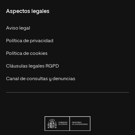
Educación Continua
UNIR en Perú
Aspectos legales
Trabaja en UNIR
Actualidad UNIR
Aviso legal
Contáctanos
Política de privacidad
Política de cookies
Cláusulas legales RGPD
Canal de consultas y denuncias