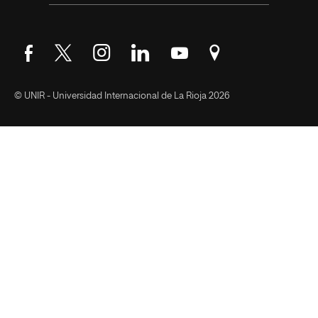
Síguenos en Facebook
Síguenos en Twitter
Síguenos en Instagram
Síguenos en LinkedIn
Síguenos en YouTube
Encuéntranos en Go
© UNIR - Universidad Internacional de La Rioja 2026