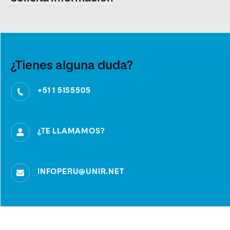
¿Tienes alguna duda?
+51 1 5155505
¿TE LLAMAMOS?
INFOPERU@UNIR.NET