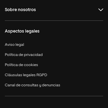
Carreras
Sobre nosotros
Maestrías
Educación Continua
UNIR en Perú
Aspectos legales
Trabaja en UNIR
Actualidad UNIR
Aviso legal
Contáctanos
Política de privacidad
Política de cookies
Cláusulas legales RGPD
Canal de consultas y denuncias