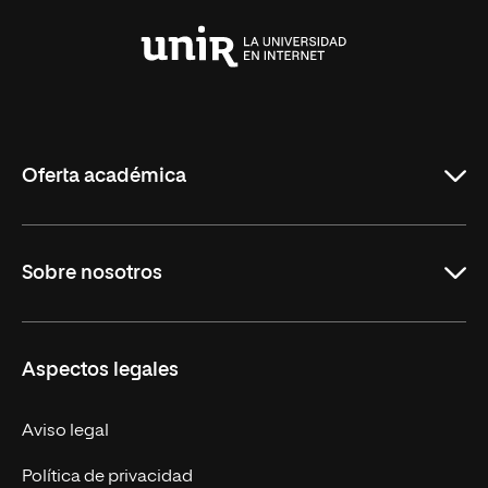
Universidad
Internacional
de
La
Rioja
Oferta académica
Carreras
Sobre nosotros
Maestrías
Educación Continua
UNIR en Perú
Aspectos legales
Trabaja en UNIR
Actualidad UNIR
Aviso legal
Contáctanos
Política de privacidad