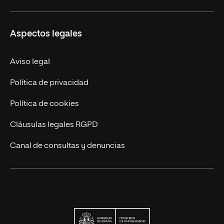
Educación Continua
UNIR en Perú
Aspectos legales
Trabaja en UNIR
Actualidad UNIR
Aviso legal
Contáctanos
Política de privacidad
Política de cookies
Cláusulas legales RGPD
Canal de consultas y denuncias