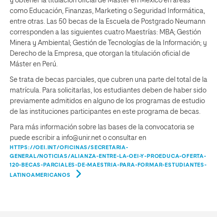
y obtener la titulación oficial de Máster en México en áreas
como Educación, Finanzas, Marketing o Seguridad Informática,
entre otras. Las 50 becas de la Escuela de Postgrado Neumann
corresponden a las siguientes cuatro Maestrías: MBA; Gestión
Minera y Ambiental; Gestión de Tecnologías de la Información; y
Derecho de la Empresa, que otorgan la titulación oficial de
Máster en Perú.
Se trata de becas parciales, que cubren una parte del total de la
matrícula. Para solicitarlas, los estudiantes deben de haber sido
previamente admitidos en alguno de los programas de estudio
de las instituciones participantes en este programa de becas.
Para más información sobre las bases de la convocatoria se
puede escribir a info@unir.net o consultar en
HTTPS://OEI.INT/OFICINAS/SECRETARIA-
GENERAL/NOTICIAS/ALIANZA-ENTRE-LA-OEI-Y-PROEDUCA-OFERTA-
120-BECAS-PARCIALES-DE-MAESTRIA-PARA-FORMAR-ESTUDIANTES-
LATINOAMERICANOS