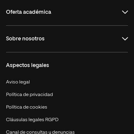
La
Rioja
Oferta académica
Carreras
Sobre nosotros
Maestrías
Educación Continua
UNIR en Perú
Aspectos legales
Trabaja en UNIR
Actualidad UNIR
Aviso legal
Contáctanos
Política de privacidad
Política de cookies
Cláusulas legales RGPD
Canal de consultas y denuncias