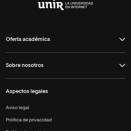
Universidad
Internacional
de
La
Rioja
Oferta académica
Carreras
Sobre nosotros
Maestrías
Educación Continua
UNIR en Perú
Aspectos legales
Trabaja en UNIR
Actualidad UNIR
Aviso legal
Contáctanos
Política de privacidad