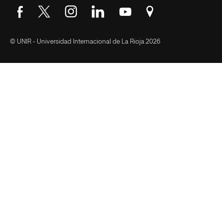
Síguenos en Facebook
Síguenos en Twitter
Síguenos en Instagram
Síguenos en LinkedIn
Síguenos en YouTube
Encuéntranos en Go
© UNIR - Universidad Internacional de La Rioja 2026