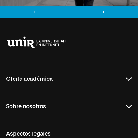
Anterior
Siguiente
Universidad
Internacional
de
La
Rioja
Oferta académica
Carreras
Sobre nosotros
Maestrías
Educación Continua
UNIR en Perú
Aspectos legales
Trabaja en UNIR