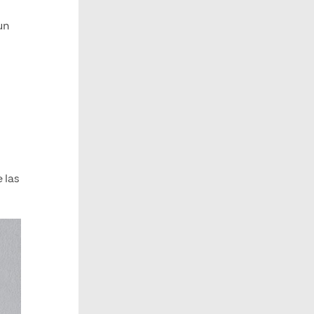
un
 las