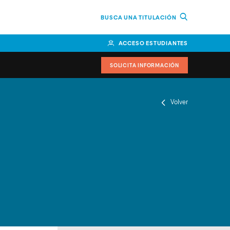
BUSCA UNA TITULACIÓN
ACCESO ESTUDIANTES
SOLICITA INFORMACIÓN
Volver
or
n Perú
bierno
nos