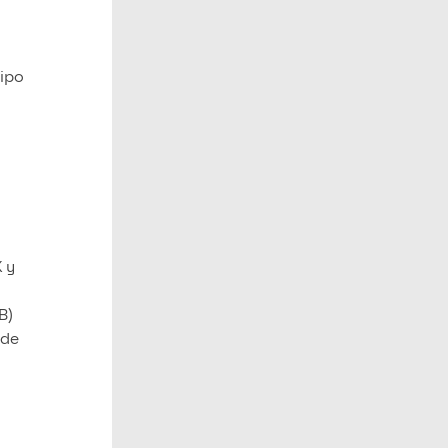
tipo
X y
B)
 de