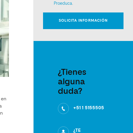
¿Tienes
alguna
duda?
 en
a
+51 1 5155505
an
¿TE