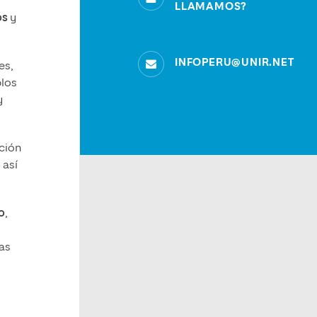
LLAMAMOS?
os
y
INFOPERU@UNIR.NET
es,
plos
y
ación
 así
o
,
sas