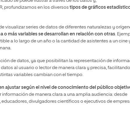
cado se puede ilustrar a través de los datos y,
R, profundizamos en los diversos
tipos de gráficos estadístic
e visualizar series de datos de diferentes naturalezas y orígen
 o más variables se desarrollan en relación con otras
. Ejem
ible a lo largo de un año o la cantidad de asistentes a un cine 
emana.
ación de datos, ya que posibilitan la representación de inform
atos al usuario o lector de manera clara y precisa, facilitando
tintas variables cambian con el tiempo.
n ajustar según el nivel de conocimiento del público objetiv
r información de manera clara a una amplia audiencia: desde
s, educadores, divulgadores científicos o ejecutivos de empre