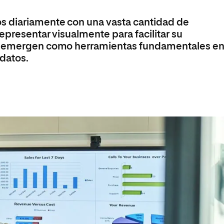
s
Ciencias Políticas y Relaciones
Internacionales
Maestría Universitaria en Ciberseguridad
s diariamente con una vasta cantidad de
io
Maestría Universitaria en Gestión Ambiental y
epresentar visualmente para facilitar su
Energética en las Organizaciones
os emergen como herramientas fundamentales en
 datos.