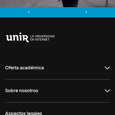
Anterior
Siguiente
Universidad
Internacional
de
La
Rioja
Oferta académica
Carreras
Sobre nosotros
Maestrías
Educación Continua
UNIR en Perú
Aspectos legales