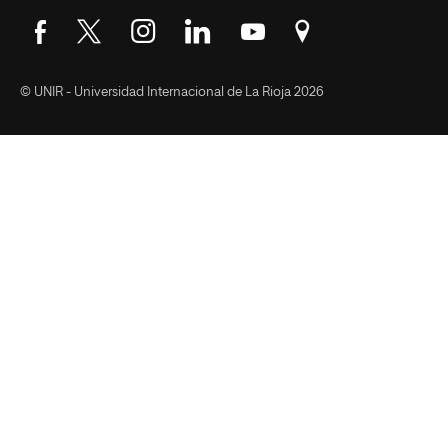
Síguenos en Facebook
Síguenos en Twitter
Síguenos en Instagram
Síguenos en LinkedIn
Síguenos en YouTube
Encuéntranos en Go
© UNIR - Universidad Internacional de La Rioja 2026