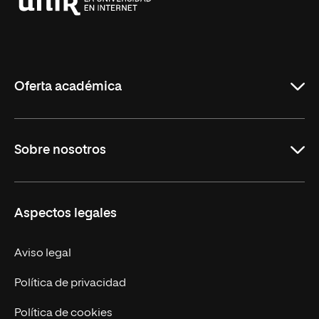
Universidad
Internacional
de
La
Rioja
Oferta académica
Carreras
Sobre nosotros
Maestrías
Educación Continua
UNIR en Perú
Aspectos legales
Trabaja en UNIR
Actualidad UNIR
Aviso legal
Contáctanos
Política de privacidad
Política de cookies