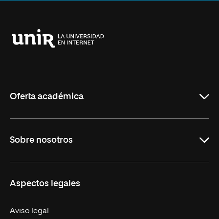
Anterior
Siguiente
Universidad
Internacional
de
La
Rioja
Oferta académica
Carreras
Sobre nosotros
Maestrías
Educación Continua
UNIR en Perú
Aspectos legales
Trabaja en UNIR
Actualidad UNIR
Aviso legal