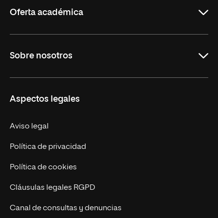
Rioja
Oferta académica
Carreras
Sobre nosotros
Maestrías
Educación Continua
UNIR en Perú
Aspectos legales
Trabaja en UNIR
Actualidad UNIR
Aviso legal
Contáctanos
Política de privacidad
Política de cookies
Cláusulas legales RGPD
Canal de consultas y denuncias