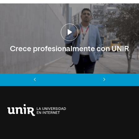
Crece profesionalmente con UNIR
Anterior
Siguiente
Universidad
Internacional
de
La