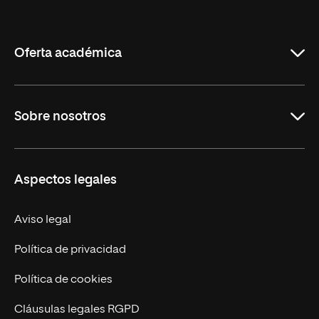
Internacional
de
La
Rioja
Oferta académica
Carreras
Sobre nosotros
Maestrías
Educación Continua
UNIR en Perú
Aspectos legales
Trabaja en UNIR
Actualidad UNIR
Aviso legal
Contáctanos
Política de privacidad
Política de cookies
Cláusulas legales RGPD