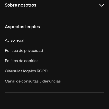
Sobre nosotros
Maestrías
Educación Continua
UNIR en Perú
Aspectos legales
Trabaja en UNIR
Actualidad UNIR
Aviso legal
Contáctanos
Política de privacidad
Política de cookies
Cláusulas legales RGPD
Canal de consultas y denuncias