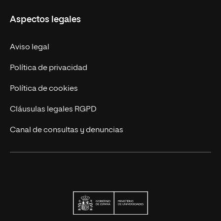
Educación Continua
UNIR en Perú
Aspectos legales
Trabaja en UNIR
Actualidad UNIR
Aviso legal
Contáctanos
Política de privacidad
Política de cookies
Cláusulas legales RGPD
Canal de consultas y denuncias