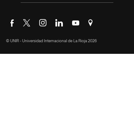
Síguenos en Facebook
Síguenos en Twitter
Síguenos en Instagram
Síguenos en LinkedIn
Síguenos en YouTube
Encuéntranos en Go
© UNIR - Universidad Internacional de La Rioja 2026