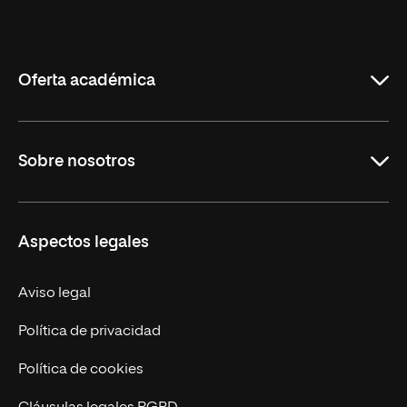
Universidad
Internacional
de
La
Rioja
Oferta académica
Carreras
Sobre nosotros
Maestrías
Educación Continua
UNIR en Perú
Aspectos legales
Trabaja en UNIR
Actualidad UNIR
Aviso legal
Contáctanos
Política de privacidad
Política de cookies