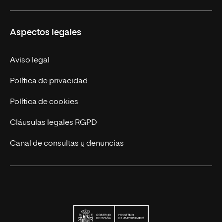
Educación Continua
UNIR en Perú
Aspectos legales
Trabaja en UNIR
Actualidad UNIR
Aviso legal
Contáctanos
Política de privacidad
Política de cookies
Cláusulas legales RGPD
Canal de consultas y denuncias