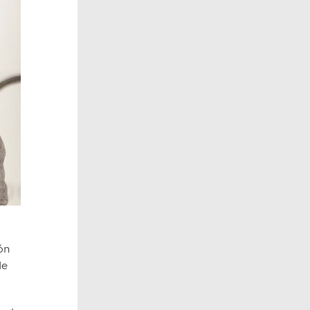
ón
de