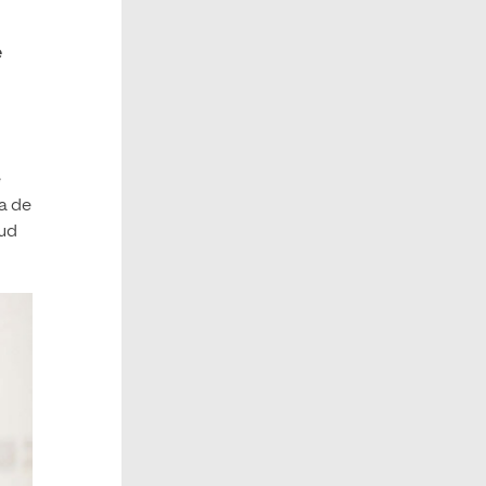
e
e
ia de
lud