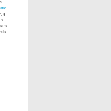
es
tría
, y
un
para
nda.