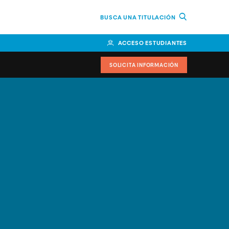
BUSCA UNA TITULACIÓN
ACCESO ESTUDIANTES
SOLICITA INFORMACIÓN
or
n Perú
bierno
nos