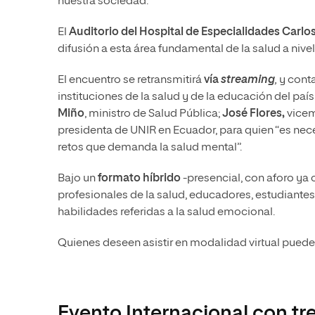
nuestra sociedad.
El
Auditorio del Hospital de Especialidades Carl
difusión a esta área fundamental de la salud a nive
El encuentro se retransmitirá
vía
streaming
,
y cont
instituciones de la salud y de la educación del paí
Miño
, ministro de Salud Pública;
José Flores,
vicem
presidenta de UNIR en Ecuador, para quien “es nec
retos que demanda la salud mental”.
Bajo un
formato híbrido
-presencial, con aforo ya c
profesionales de la salud, educadores, estudiante
habilidades referidas a la salud emocional.
Quienes deseen asistir en modalidad virtual pueden
Evento Internacional con tre