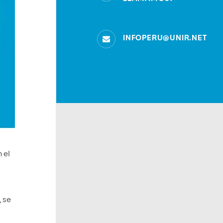
INFOPERU@UNIR.NET
 el
, se