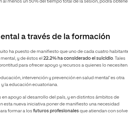
en al menos un 50% del tiempo total de la sesión, podrá obtener
ntal a través de la formación
Quito ha puesto de manifiesto que uno de cada cuatro habitant
d mental, y de éstos el
22.2% ha considerado el suicidio
. Tales
rontitud para ofrecer apoyo y recursos a quienes lo necesiten
ducación, intervención y prevención en salud mental’ es otra
 y la educación ecuatoriana.
 en apoyo al desarrollo del país, y en distintos ámbitos de
on esta nueva iniciativa poner de manifiesto una necesidad
para formar a los
futuros profesionales
que atiendan con solve