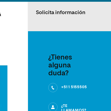
Solicita información
á
¿Tienes
alguna
duda?
+51 1 5155505
¿TE
LLAMAMOS?