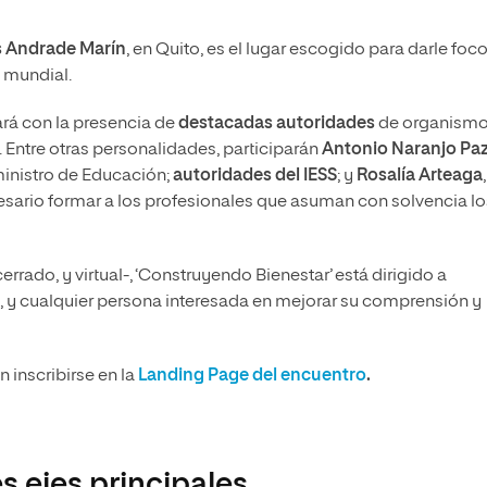
os Andrade Marín
, en Quito, es el lugar escogido para darle foco
l mundial.
ará con la presencia de
destacadas autoridades
de organismo
s. Entre otras personalidades, participarán
Antonio Naranjo Paz
inistro de Educación;
autoridades del IESS
; y
Rosalía Arteaga
,
esario formar a los profesionales que asuman con solvencia lo
errado, y virtual-, ‘Construyendo Bienestar’ está dirigido a
s, y cualquier persona interesada en mejorar su comprensión y
 inscribirse en la
Landing Page del encuentro
.
s ejes principales