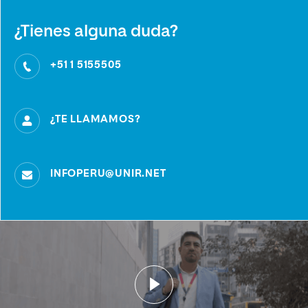
¿Tienes alguna duda?
+51 1 5155505
¿TE LLAMAMOS?
INFOPERU@UNIR.NET