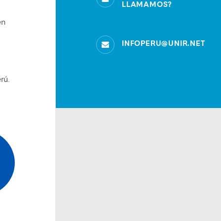
LLAMAMOS?
en
INFOPERU@UNIR.NET
rú.