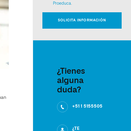
¿Tienes
alguna
duda?
nan
+51 1 5155505
¿TE