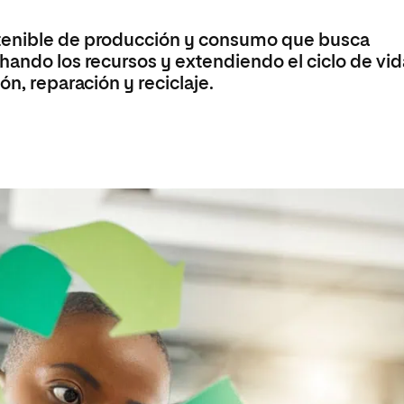
s
Ciencias Políticas y Relaciones
Internacionales
Maestría Universitaria en Ciberseguridad
stenible de producción y consumo que busca
io
Maestría Universitaria en Gestión Ambiental y
hando los recursos y extendiendo el ciclo de vid
Energética en las Organizaciones
ón, reparación y reciclaje.