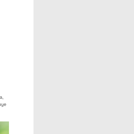
a,
uye