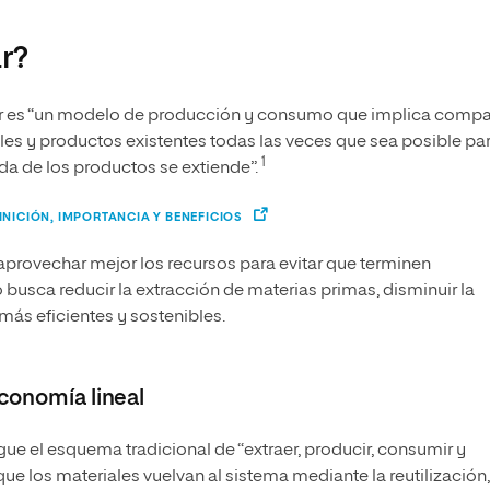
r?
r es “un modelo de producción y consumo que implica compar
eriales y productos existentes todas las veces que sea posible pa
1
ida de los productos se extiende”.
NICIÓN, IMPORTANCIA Y BENEFICIOS
 aprovechar mejor los recursos para evitar que terminen
busca reducir la extracción de materias primas, disminuir la
ás eficientes y sostenibles.
economía lineal
igue el esquema tradicional de “extraer, producir, consumir y
ue los materiales vuelvan al sistema mediante la reutilización,