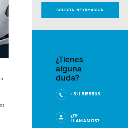
¿Tienes
alguna
duda?
ía
+51 1 5155505
tes
¿TE
LLAMAMOS?