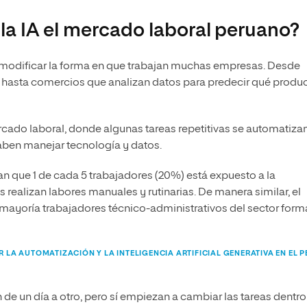
a IA el mercado laboral peruano?
 a modificar la forma en que trabajan muchas empresas. Desde
 hasta comercios que analizan datos para predecir qué produ
ercado laboral, donde algunas tareas repetitivas se automatiza
aben manejar tecnología y datos.
ran que 1 de cada 5 trabajadores (20%) está expuesto a la
 realizan labores manuales y rutinarias. De manera similar, el
u mayoría trabajadores técnico-administrativos del sector forma
R LA AUTOMATIZACIÓN Y LA INTELIGENCIA ARTIFICIAL GENERATIVA EN EL 
e un día a otro, pero sí empiezan a cambiar las tareas dentro