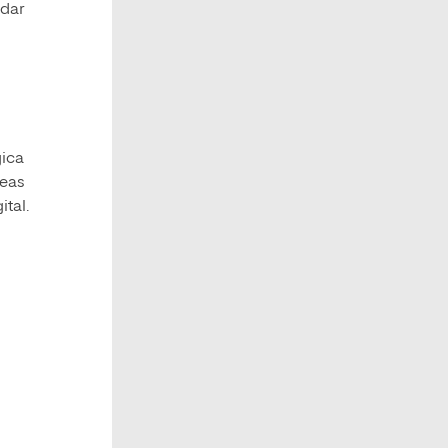
 dar
gica
reas
ital.