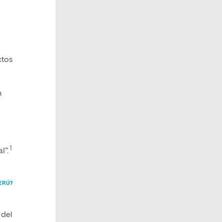
ctos
n
1
l”.
PERÚ?
 del