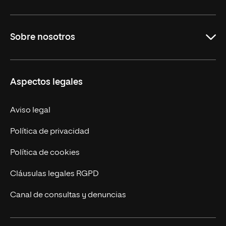
Carreras
Sobre nosotros
Maestrías
Educación Continua
UNIR en Perú
Aspectos legales
Trabaja en UNIR
Actualidad UNIR
Aviso legal
Contáctanos
Política de privacidad
Política de cookies
Cláusulas legales RGPD
Canal de consultas y denuncias