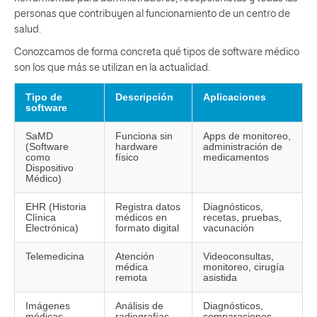
personas que contribuyen al funcionamiento de un centro de
salud.
Conozcamos de forma concreta qué tipos de software médico
son los que más se utilizan en la actualidad.
Tipo de
Descripción
Aplicaciones
software
SaMD
Funciona sin
Apps de monitoreo,
(Software
hardware
administración de
como
físico
medicamentos
Dispositivo
Médico)
EHR (Historia
Registra datos
Diagnósticos,
Clínica
médicos en
recetas, pruebas,
Electrónica)
formato digital
vacunación
Telemedicina
Atención
Videoconsultas,
médica
monitoreo, cirugía
remota
asistida
Imágenes
Análisis de
Diagnósticos,
médicas
radiografías,
comparaciones,