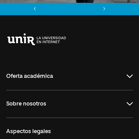
Anterior
Siguiente
Universidad
Internacional
de
La
Rioja
Oferta académica
Carreras
Sobre nosotros
Maestrías
Educación Continua
UNIR en Perú
Aspectos legales
Trabaja en UNIR