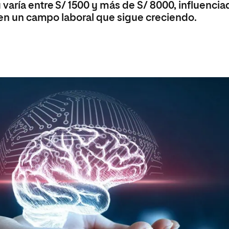
varía entre S/ 1500 y más de S/ 8000, influencia
s
Ciencias Políticas y Relaciones
Internacionales
Maestría Universitaria en Ciberseguridad
, en un campo laboral que sigue creciendo.
io
Maestría Universitaria en Gestión Ambiental y
Energética en las Organizaciones