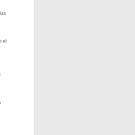
las
 el
l
a