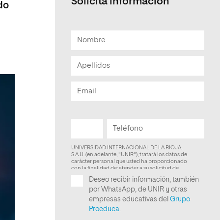
Solicita información
do