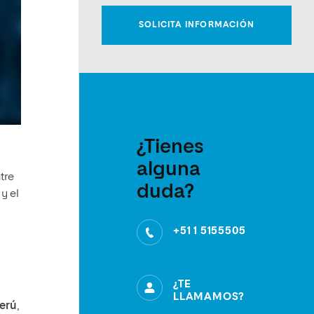
¿Tienes
alguna
tre
duda?
y el
+51 1 5155505
¿TE
LLAMAMOS?
Perú
,