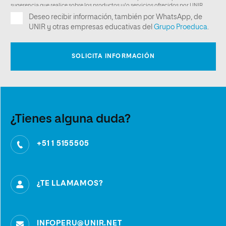
¿Tienes alguna duda?
+51 1 5155505
¿TE LLAMAMOS?
INFOPERU@UNIR.NET