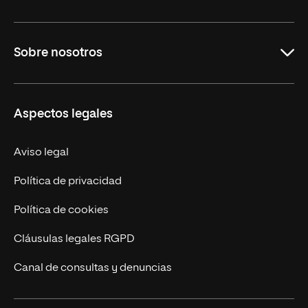
Carreras
Sobre nosotros
Maestrías
Educación Continua
UNIR en Perú
Aspectos legales
Trabaja en UNIR
Actualidad UNIR
Aviso legal
Contáctanos
Política de privacidad
Política de cookies
Cláusulas legales RGPD
Canal de consultas y denuncias