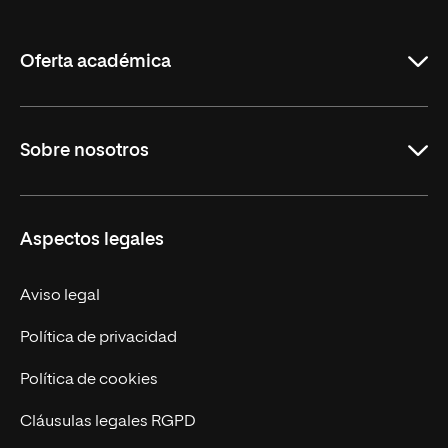
de
La
Rioja
Oferta académica
Carreras
Sobre nosotros
Maestrías
Educación Continua
UNIR en Perú
Aspectos legales
Trabaja en UNIR
Actualidad UNIR
Aviso legal
Contáctanos
Política de privacidad
Política de cookies
Cláusulas legales RGPD