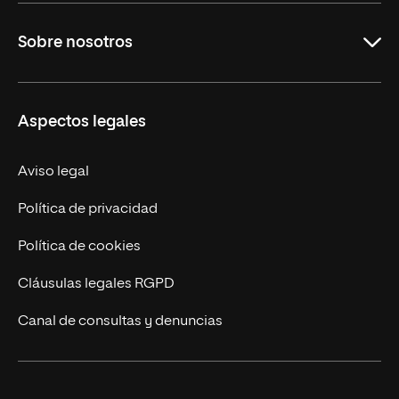
Carreras
Sobre nosotros
Maestrías
Educación Continua
UNIR en Perú
Aspectos legales
Trabaja en UNIR
Actualidad UNIR
Aviso legal
Contáctanos
Política de privacidad
Política de cookies
Cláusulas legales RGPD
Canal de consultas y denuncias