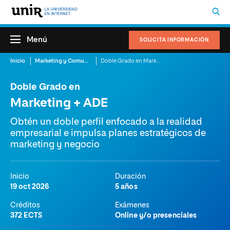
Menú
SOLICITA INFORMACIÓN
Inicio
Marketing y Comunicación
Doble Grado en Marketing + ADE
Doble Grado en
Marketing + ADE
Obtén un doble perfil enfocado a la realidad
empresarial e impulsa planes estratégicos de
marketing y negocio
Inicio
Duración
19 oct 2026
5 años
Créditos
Exámenes
372 ECTS
Online y/o presenciales