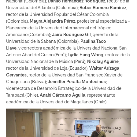
Nacional (Colombia);
Danilo Hernández Rodríguez
, rector de la
Universidad del Atlántico (Colombia);
Rober Romero Ramirez
,
rector de la Universidad Popular del César Colombia
(Colombia);
Mayra Alejandra Pérez
, profesional especializada –
Planeación de la Universidad Internacional del Trópico
Americano (Colombia);
Jairo Rodriguez Gil
, gerente de la
Universidad de la Sabana (Colombia);
Paulina Taco
Llave
, vicerrectora académica de la Universidad Nacional San
Antonio Abad del Cusco (Perú);
Lydia Hung Wong
, rectora de la
Universidad Nacional de la Música (Perú);
Nikolay Aguirre
,
rector de la Universidad de Loja (Ecuador);
Walter Arízaga
Cervantes,
rector de la Universidad San Francisco Xavier de
Chuquisaca (Bolivia);
Jenniffer Peralta Montecinos
;
vicerrectora de Desarrollo Estratégico de la Universidad de
Tarapacá (Chile);
Anahí Cárcamo Águila
, representante
académica de la Universidad de Magallanes (Chile).