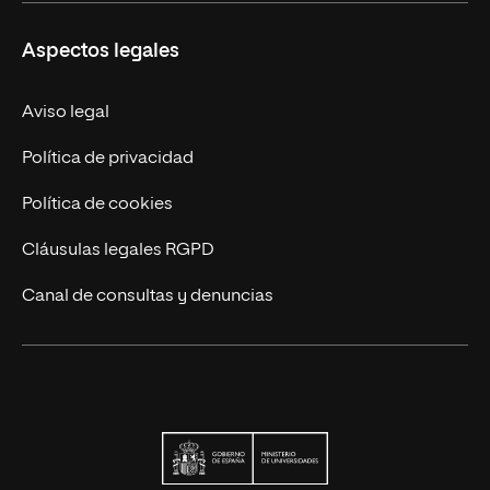
Educación Continua
UNIR en Perú
Aspectos legales
Trabaja en UNIR
Actualidad UNIR
Aviso legal
Contáctanos
Política de privacidad
Política de cookies
Cláusulas legales RGPD
Canal de consultas y denuncias