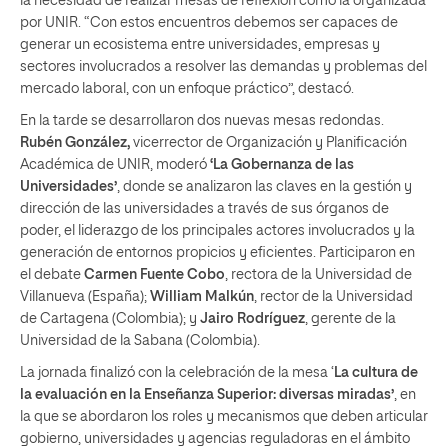
la necesidad de realizar mesas de reflexión como la organizada
por UNIR. “Con estos encuentros debemos ser capaces de
generar un ecosistema entre universidades, empresas y
sectores involucrados a resolver las demandas y problemas del
mercado laboral, con un enfoque práctico”, destacó.
En la tarde se desarrollaron dos nuevas mesas redondas.
Rubén González,
vicerrector de Organización y Planificación
Académica de UNIR, moderó
‘La Gobernanza de las
Universidades’
, donde se analizaron las claves en la gestión y
dirección de las universidades a través de sus órganos de
poder, el liderazgo de los principales actores involucrados y la
generación de entornos propicios y eficientes. Participaron en
el debate
Carmen Fuente Cobo
, rectora de la Universidad de
Villanueva (España);
William Malkún
, rector de la Universidad
de Cartagena (Colombia); y
Jairo Rodríguez
, gerente de la
Universidad de la Sabana (Colombia).
La jornada finalizó con la celebración de la mesa ‘
La cultura de
la evaluación en la Enseñanza Superior: diversas miradas’
, en
la que se abordaron los roles y mecanismos que deben articular
gobierno, universidades y agencias reguladoras en el ámbito