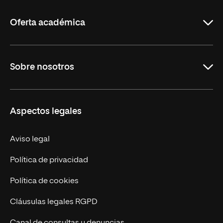
La
Rioja
Oferta académica
Carreras
Sobre nosotros
Maestrías
Educación Continua
UNIR en Perú
Aspectos legales
Trabaja en UNIR
Actualidad UNIR
Aviso legal
Contáctanos
Política de privacidad
Política de cookies
Cláusulas legales RGPD
Canal de consultas y denuncias