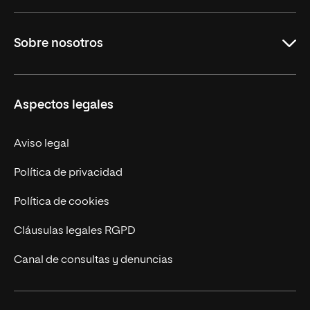
Carreras
Sobre nosotros
Maestrías
Educación Continua
UNIR en Perú
Aspectos legales
Trabaja en UNIR
Actualidad UNIR
Aviso legal
Contáctanos
Política de privacidad
Política de cookies
Cláusulas legales RGPD
Canal de consultas y denuncias