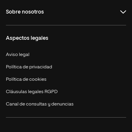
Carreras
Sobre nosotros
Maestrías
Educación Continua
UNIR en Perú
Aspectos legales
Trabaja en UNIR
Actualidad UNIR
Aviso legal
Contáctanos
Política de privacidad
Política de cookies
Cláusulas legales RGPD
Canal de consultas y denuncias