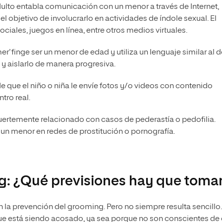
dulto entabla comunicación con un menor a través de Internet,
l objetivo de involucrarlo en actividades de índole sexual. El
ociales, juegos en línea, entre otros medios virtuales.
r’ finge ser un menor de edad y utiliza un lenguaje similar al d
 y aislarlo de manera progresiva.
 que el niño o niña le envíe fotos y/o videos con contenido
tro real.
fuertemente relacionado con casos de pederastía o pedofilia.
un menor en redes de prostitución o pornografía.
g: ¿Qué previsiones hay que toma
 en la prevención del grooming. Pero no siempre resulta sencillo.
ue está siendo acosado, ya sea porque no son conscientes de e