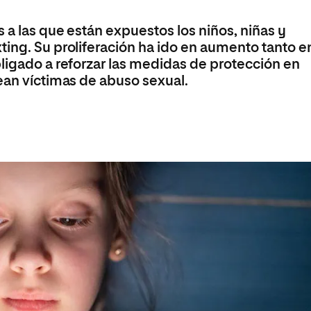
s
Ciencias Políticas y Relaciones
Internacionales
Maestría Universitaria en Ciberseguridad
s a las que están expuestos los niños, niñas y
io
Maestría Universitaria en Gestión Ambiental y
ing. Su proliferación ha ido en aumento tanto en
Energética en las Organizaciones
bligado a reforzar las medidas de protección en
ean víctimas de abuso sexual.