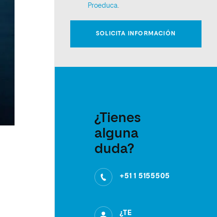
¿Tienes
alguna
duda?
+51 1 5155505
¿TE