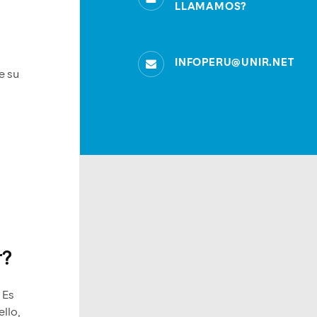
LLAMAMOS?
INFOPERU@UNIR.NET
e su
r?
 Es
llo,