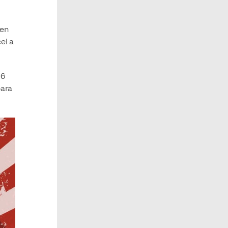
 en
el a
 6
para