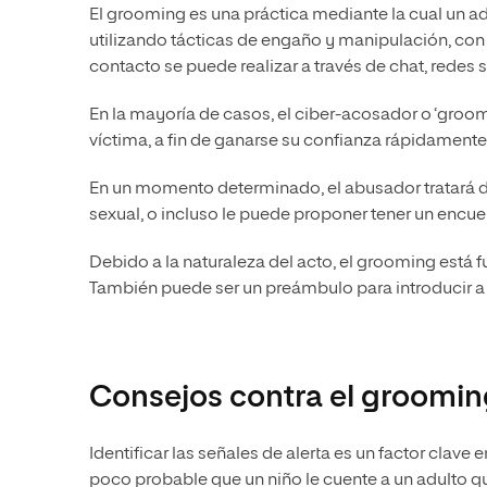
El grooming es una práctica mediante la cual un a
utilizando tácticas de engaño y manipulación, con e
contacto se puede realizar a través de chat, redes s
En la mayoría de casos, el ciber-acosador o ‘groome
víctima, a fin de ganarse su confianza rápidamente
En un momento determinado, el abusador tratará de
sexual, o incluso le puede proponer tener un encuen
Debido a la naturaleza del acto, el grooming está 
También puede ser un preámbulo para introducir a 
Consejos contra el groomin
Identificar las señales de alerta es un factor clave
poco probable que un niño le cuente a un adulto q