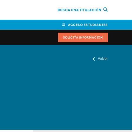
BUSCA UNA TITULACIÓN
ACCESO ESTUDIANTES
SOLICITA INFORMACIÓN
Volver
or
n Perú
bierno
nos