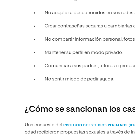
No aceptar a desconocidos en sus redes 
Crear contraseñas seguras y cambiarlas c
No compartir información personal, fotos
Mantener su perfil en modo privado.
Comunicar a sus padres, tutores o prof
No sentir miedo de pedir ayuda.
¿Cómo se sancionan los ca
Una encuesta del
INSTITUTO DE ESTUDIOS PERUANOS (IE
edad recibieron propuestas sexuales a través de Int