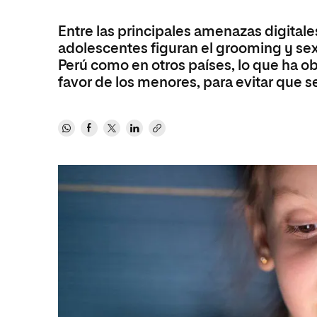
internacionale
Artes
Marketing y Comunicación
Música
Entre las principales amenazas digitale
Áreas de estud
Ciencias Políticas y Relaciones
Artes
adolescentes figuran el grooming y sext
Internacionales
Perú como en otros países, lo que ha o
Ciencias Políticas y Relaciones
Humanidades
Internacionales
favor de los menores, para evitar que s
Diseño
Humanidades
Ciencias Sociales y del Trabajo
Diseño
Ciencias Criminológicas y de la
Ciencias Sociales y del Trabajo
Seguridad
Ciencias Criminológicas y de la
Seguridad