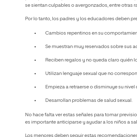
se sientan culpables o avergonzados, entre otras r
Por lo tanto, los padres y los educadores deben pre
Cambios repentinos en su comportamiento
Se muestran muy reservados sobre sus acti
Reciben regalos y no queda claro quién lo
Utilizan lenguaje sexual que no correspo
Empieza a retraerse o disminuye su nivel
Desarrollan problemas de salud sexual.
No hace falta ver estas señales para tomar previsio
es importante anticiparse y ayudar a los niños a sa
Los menores deben seguir estas recomendaciones