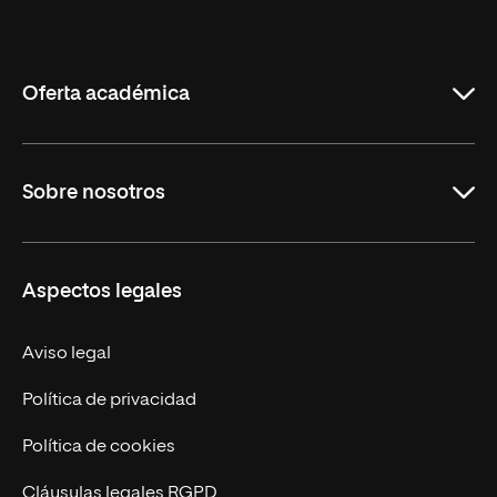
Internacional
de
La
Rioja
Oferta académica
Carreras
Sobre nosotros
Maestrías
Educación Continua
UNIR en Perú
Aspectos legales
Trabaja en UNIR
Actualidad UNIR
Aviso legal
Contáctanos
Política de privacidad
Política de cookies
Cláusulas legales RGPD