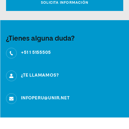
¿Tienes alguna duda?
+51 1 5155505
¿TE LLAMAMOS?
INFOPERU@UNIR.NET