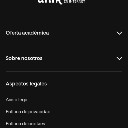
Universidad
Internacional
de
La
Rioja
Oferta académica
Carreras
Sobre nosotros
Maestrías
Educación Continua
UNIR en Perú
Aspectos legales
Trabaja en UNIR
Actualidad UNIR
Aviso legal
Contáctanos
Política de privacidad
Política de cookies