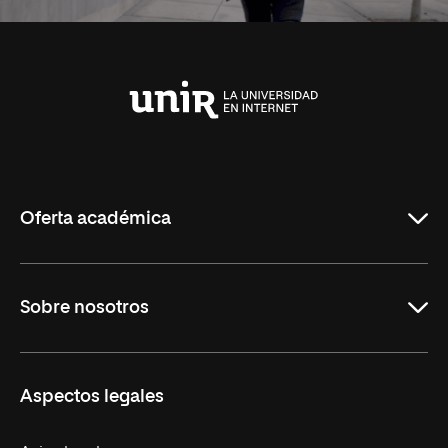
Universidad
Internacional
de
La
Rioja
Oferta académica
Carreras
Sobre nosotros
Maestrías
Educación Continua
UNIR en Perú
Aspectos legales
Trabaja en UNIR
Actualidad UNIR